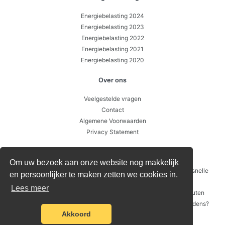
Energiebelasting 2024
Energiebelasting 2023
Energiebelasting 2022
Energiebelasting 2021
Energiebelasting 2020
Over ons
Veelgestelde vragen
Contact
Algemene Voorwaarden
Privacy Statement
Over ons
Om uw bezoek aan onze website nog makkelijk
04-08 Heeft u recht op energiebelasting teruggaaf? Doe deze snelle
en persoonlijker te maken zetten we cookies in.
check
Lees meer
21-07 Energiebelasting terugvragen: de 7 meest gemaakte fouten
07-07 Energiebelasting in 2026: wat verandert er voor huishoudens?
Akkoord