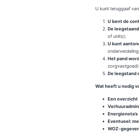
U kunt teruggaaf van
U bent de con
De leegstaande
of units);
U kunt aantone
onderverdeling 
Het pand wordt
zorgvastgoed)
De leegstand 
Wat heeft u nodig v
Een overzicht 
Verhuuradmini
Energienota’s
Eventueel: mee
WOZ-gegevens