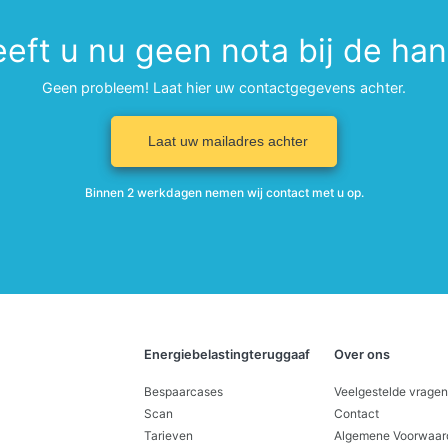
eft u nu geen nota bij de ha
Geen probleem! Laat hier uw contactgegevens achter.
Laat uw mailadres achter
Binnen 2 werkdagen nemen wij contact met u op.
Energiebelastingteruggaaf
Over ons
Bespaarcases
Veelgestelde vragen
Scan
Contact
Tarieven
Algemene Voorwaar