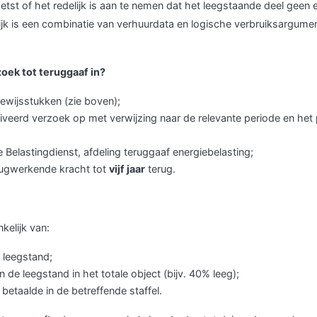
etst of het redelijk is aan te nemen dat het leegstaande deel geen 
tijk is een combinatie van verhuurdata en logische verbruiksargume
zoek tot teruggaaf in?
bewijsstukken (zie boven);
iveerd verzoek op met verwijzing naar de relevante periode en het
 de Belastingdienst, afdeling teruggaaf energiebelasting;
rugwerkende kracht tot
vijf jaar
terug.
kelijk van:
 leegstand;
 de leegstand in het totale object (bijv. 40% leeg);
u betaalde in de betreffende staffel.