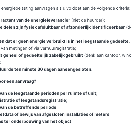
 energiebelasting aanvragen als u voldoet aan de volgende criteria:
tractant van de energieleverancier
(niet de huurder);
 delen zijn fysiek afsluitbaar of afzonderlijk identificeerbaar
(d
n dat er geen energie verbruikt is in het leegstaande gedeelte
,
van metingen of via verhuurregistratie;
 geheel of gedeeltelijk zakelijk gebruikt
(denk aan kantoor, wink
;
duurde ten minste 30 dagen aaneengesloten
.
oor een aanvraag?
van de leegstaande perioden per ruimte of unit
;
stratie of leegstandsregistratie
;
 van de betreffende periode
;
tdata of bewijs van afgesloten installaties of meters
;
 ter onderbouwing van het object
.