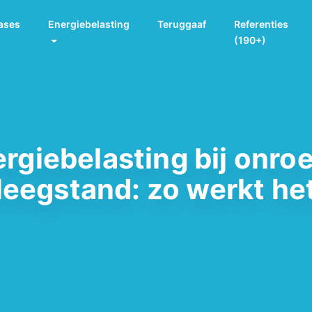
ases
Energiebelasting
Teruggaaf
Referenties
(190+)
rgiebelasting bij onro
leegstand: zo werkt he