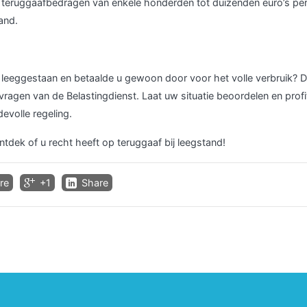
ij teruggaafbedragen van enkele honderden tot duizenden euro’s per 
and.
leeggestaan en betaalde u gewoon door voor het volle verbruik? D
gvragen van de Belastingdienst. Laat uw situatie beoordelen en prof
volle regeling.
tdek of u recht heeft op teruggaaf bij leegstand!
re
+1
Share